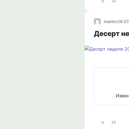
0
23
mentor
26.07
Десерт не
Извин
0
23