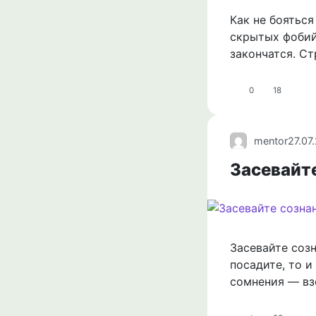
Как не боятьс
скрытых фобий.
закончатся. Ст
0
18
mentor
27.07
Засевайт
Засевайте созн
посадите, то и
сомнения — вз