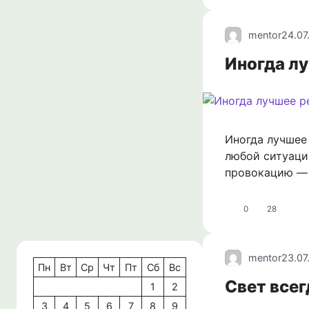
mentor
24.07
Иногда л
Иногда лучшее 
любой ситуаци
провокацию —
0
28
mentor
23.07
Пн
Вт
Ср
Чт
Пт
Сб
Вс
Свет все
1
2
3
4
5
6
7
8
9