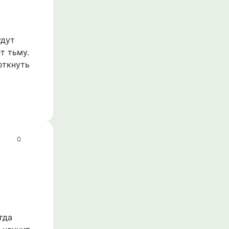
удут
т тьму.
откнуть
0
гда