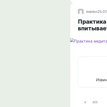
mentor
25.07
Практика 
впитывае
Извин
0
323