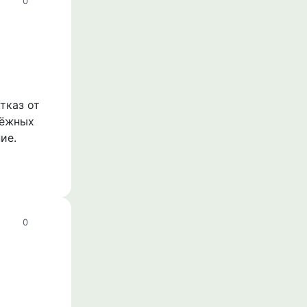
0
тказ от
дёжных
ие.
0