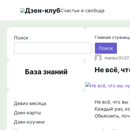
Перейти
Дзен-клуб
к
Счастье и свобода
контенту
Поиск
Главная страниц
Поиск
mentor
31.07
Не всё, ч
База знаний
Не всё, что вы
Девиз месяца
Каждый раз, ко
Дзен-карты
Объяснить, по
Дзен-коучинг