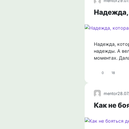
mentor
29.07
Надежда,
Надежда, кото
надежды. А ве
моментах. Дала
0
18
mentor
28.07
Как не бо