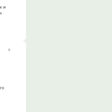
х и
и
0
го