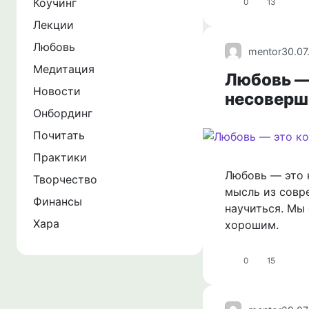
Коучинг
0
13
Лекции
Любовь
mentor
30.07
Медитация
Любовь —
Новости
несовер
Онбординг
Почитать
Практики
Любовь — это 
Творчество
мысль из совре
Финансы
научиться. Мы 
Хара
хорошим.
0
15