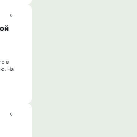
0
кой
то в
ью. На
0