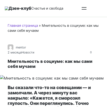
Перейти
Дзен-клуб
к
Счастье и свобода
контенту
Главная страница
»
Мнительность в социуме: как мы
сами себя мучаем
mentor
2 месяца
Новости
0
Мнительность в социуме: как мы сами
себя мучаем
Вы сказали что-то на совещании — и
замолчали. А через минуту вас
накрыло: «Кажется, я сморозил
глупость. Они переглянулись. Точно