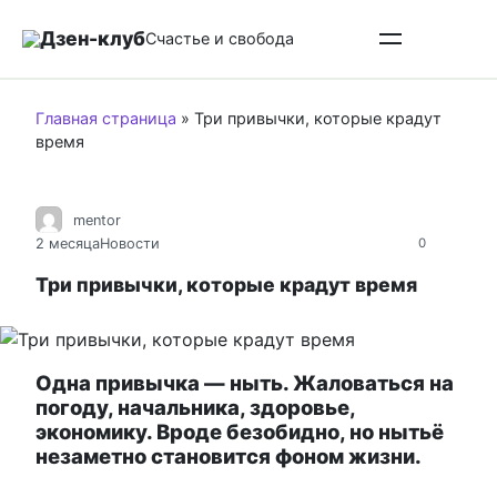
Перейти
Дзен-клуб
к
Счастье и свобода
контенту
Главная страница
»
Три привычки, которые крадут
время
mentor
2 месяца
Новости
0
Три привычки, которые крадут время
Одна привычка — ныть. Жаловаться на
погоду, начальника, здоровье,
экономику. Вроде безобидно, но нытьё
незаметно становится фоном жизни.