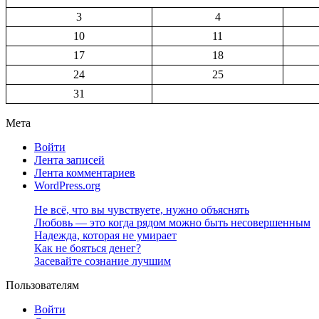
3
4
10
11
17
18
24
25
31
Мета
Войти
Лента записей
Лента комментариев
WordPress.org
Не всё, что вы чувствуете, нужно объяснять
Любовь — это когда рядом можно быть несовершенным
Надежда, которая не умирает
Как не бояться денег?
Засевайте сознание лучшим
Пользователям
Войти