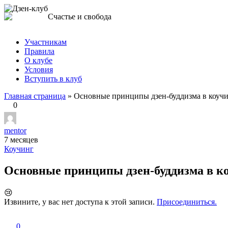
Перейти
Дзен-клуб
Счастье и свобода
к
контенту
Участникам
Правила
О клубе
Условия
Вступить в клуб
Главная страница
»
Основные принципы дзен-буддизма в коуч
0
mentor
7 месяцев
Коучинг
Основные принципы дзен-буддизма в к
😢
Извините, у вас нет доступа к этой записи.
Присоединиться.
0